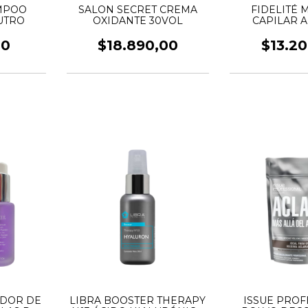
AMPOO
SALON SECRET CREMA
FIDELITÉ 
UTRO
OXIDANTE 30VOL
CAPILAR A
CAVI
00
$18.890,00
$13.2
ADOR DE
LIBRA BOOSTER THERAPY
ISSUE PROF