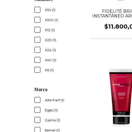
X10 (1)
FIDELITÉ BR
INSTANTÁNEO AR
X100 (1)
120ML
$11.800,
X12 (1)
X20 (1)
X24 (1)
X40 (1)
X6 (1)
Marca
Alfa Parf (1)
Egeo (1)
Gama (1)
Kemei (1)