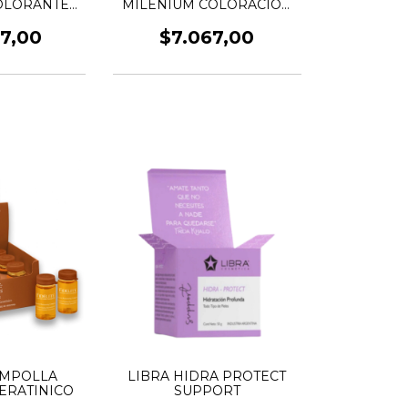
OLORANTE
MILENIUM COLORACIÓN
TE x700GRS
PROFESIONAL EN CREMA
x120GRS
77,00
$7.067,00
AMPOLLA
LIBRA HIDRA PROTECT
ERATINICO
SUPPORT