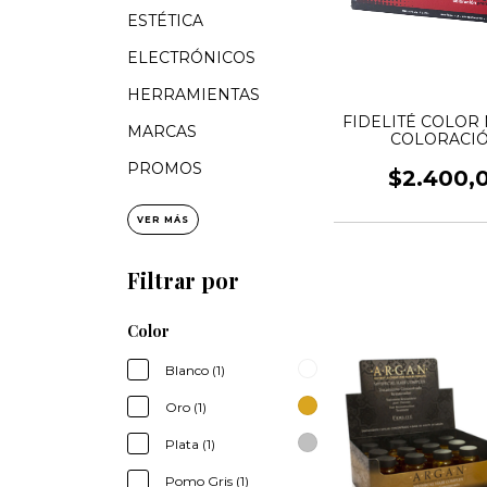
ESTÉTICA
ELECTRÓNICOS
HERRAMIENTAS
FIDELITÉ COLOR
MARCAS
COLORACI
PROFESIONAL 
PROMOS
$2.400,
VER MÁS
Filtrar por
Color
Blanco (1)
Oro (1)
Plata (1)
Pomo Gris (1)