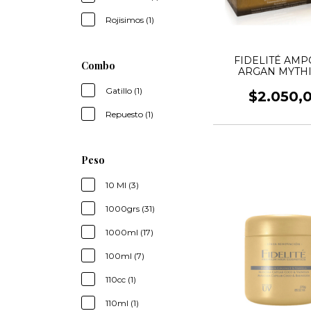
Rojisimos (1)
FIDELITÉ AMP
Combo
ARGAN MYTH
Gatillo (1)
$2.050,
Repuesto (1)
Peso
10 Ml (3)
1000grs (31)
1000ml (17)
100ml (7)
110cc (1)
110ml (1)