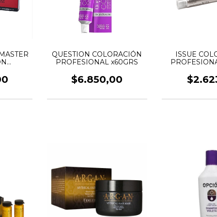
 MASTER
QUESTION COLORACIÓN
ISSUE COL
ÓN
PROFESIONAL x60GRS
PROFESIONA
x60GRS
REGALO O
20VO
00
$6.850,00
$2.62