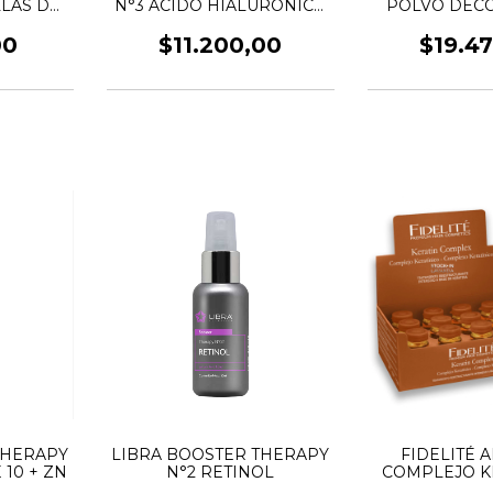
LLAS DE
N°3 ÁCIDO HIALURÓNICO
POLVO DEC
L
10%
WHITE & WHI
00
$11.200,00
$19.4
THERAPY
LIBRA BOOSTER THERAPY
FIDELITÉ 
 10 + ZN
N°2 RETINOL
COMPLEJO K