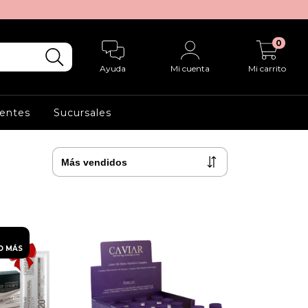
0
Ayuda
Mi cuenta
Mi carrito
entes
Sucursales
O MÁS