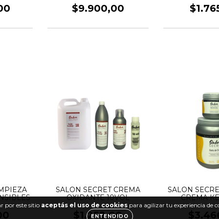
00
$9.900,00
$1.76
IMPIEZA
SALON SECRET CREMA
SALON SECRE
ENSIBLES
OXIDANTE 10VOL
CREMA KE
 por este sitio
aceptás el uso de cookies
para agilizar tu experiencia de 
00
$1.252,00
$3.46
ENTENDIDO