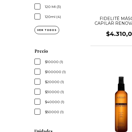
120 Ml (3)
120ml (4)
FIDELITÉ MÁS
CAPILAR RENO
COCO & VAIN
VER TODOS
$4.310,
Precio
$10000 (1)
$100000 (1)
$20000 (1)
$30000 (1)
$40000 (1)
$50000 (1)
Unidades