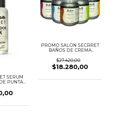
PROMO SALON SECRRET
BAÑOS DE CREMA
X1000ML
$27.420,00
$18.280,00
ET SERUM
DE PUNTAS
50CC
0,00