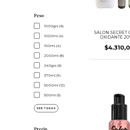
Peso
1000grs (6)
SALON SECRET
1000ml (4)
OXIDANTE 2
100ml (4)
$4.310,
2000ml (8)
240grs (6)
370ml (9)
5000ml (12)
500ml (5)
VER TODOS
Precio