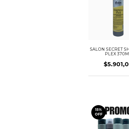
SALON SECRET 
PLEX 370M
$5.901,
15
%
OFF