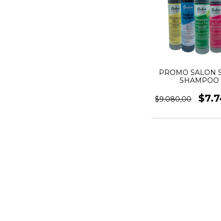
PROMO SALON 
SHAMPOO 
ACONDICION
X370ML
$7.
$9.080,00