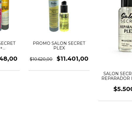
SECRET
PROMO SALON SECRET
+
PLEX
ADOR
748,00
$11.401,00
$10.620,00
SALON SECR
REPARADOR 
PLEX 
$5.50