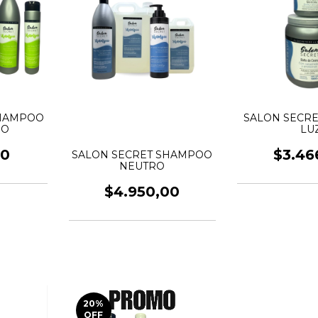
SHAMPOO
SALON SECRE
DO
LU
00
$3.46
SALON SECRET SHAMPOO
NEUTRO
$4.950,00
20
%
OFF