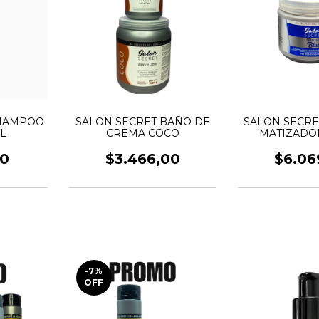
SHAMPOO
SALON SECRET BAÑO DE
SALON SECRE
L
CREMA COCO
MATIZADO
240G
00
$3.466,00
$6.06
-7
%
OFF