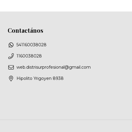
Contactános
541160038028
1160038028
web.distrisurprofesional@gmail.com
Hipolito Yrigoyen 8938