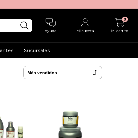
0
Ayuda
Mi cuenta
Mi carrito
entes
Sucursales