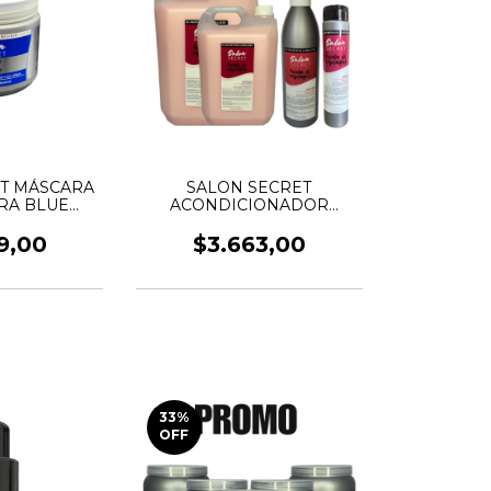
T MÁSCARA
SALON SECRET
RA BLUE
ACONDICIONADOR
RS
ARGAN
9,00
$3.663,00
33
%
OFF