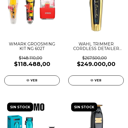
WMARK GROOSMING
WAHL TRIMMER
KIT NG 602T
CORDLESS DETAILER
GOLD
$148.110,00
$267.500,00
$118.488,00
$249.000,00
VER
VER
SIN STOCK
SIN STOCK