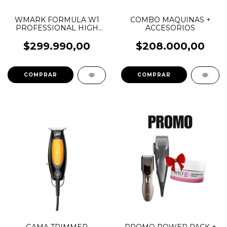
WMARK FORMULA W1
COMBO MAQUINAS +
PROFESSIONAL HIGH
ACCESORIOS
SPEED CLIPPER -
TRIMMER NG 8631 KIT
$299.990,00
$208.000,00