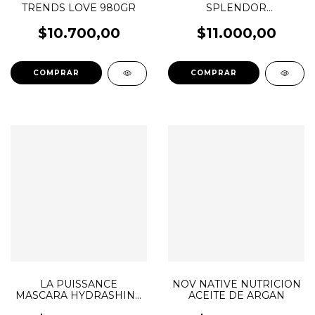
TRENDS LOVE 980GR
SPLENDOR
BIOHIDRATANTE CON
CREATINA 980GR
$10.700,00
$11.000,00
LA PUISSANCE
NOV NATIVE NUTRICION
MASCARA HYDRASHINE
ACEITE DE ARGAN
COMPLEX 250ML