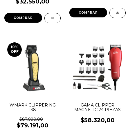
$32.550,00
10
%
OFF
WMARK CLIPPER NG
GAMA CLIPPER
138
MAGNETIC 24 PIEZAS
GM 593
$87.990,00
$58.320,00
$79.191,00