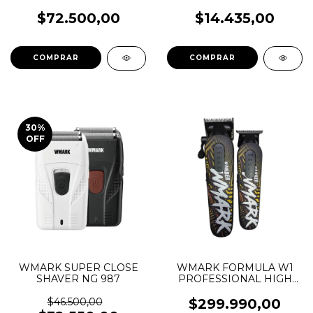
OIDOS NGNT002
$72.500,00
$14.435,00
30
%
OFF
WMARK SUPER CLOSE
WMARK FORMULA W1
SHAVER NG 987
PROFESSIONAL HIGH
SPEED CLIPPER -
TRIMMER NG 8631 KIT
$46.500,00
$299.990,00