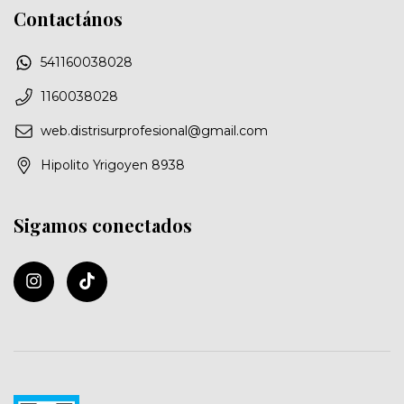
Contactános
541160038028
1160038028
web.distrisurprofesional@gmail.com
Hipolito Yrigoyen 8938
Sigamos conectados