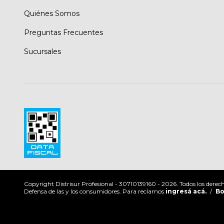
Quiénes Somos
Preguntas Frecuentes
Sucursales
Copyright Distrisur Profesional - 30710139160 - 2026. Todos los derech
Defensa de las y los consumidores. Para reclamos
ingresá acá.
/
Bo