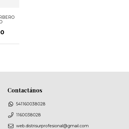
ARBERO
O
00
Contactános
541160038028
1160038028
web.distrisurprofesional@gmail.com