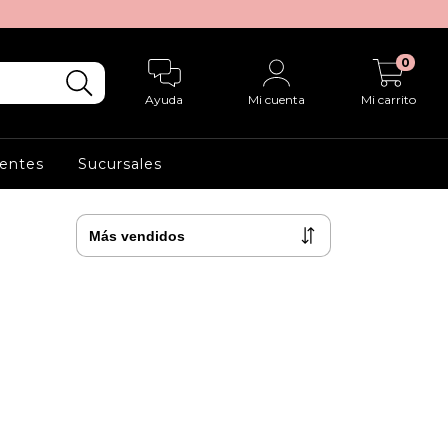
0
Ayuda
Mi cuenta
Mi carrito
entes
Sucursales